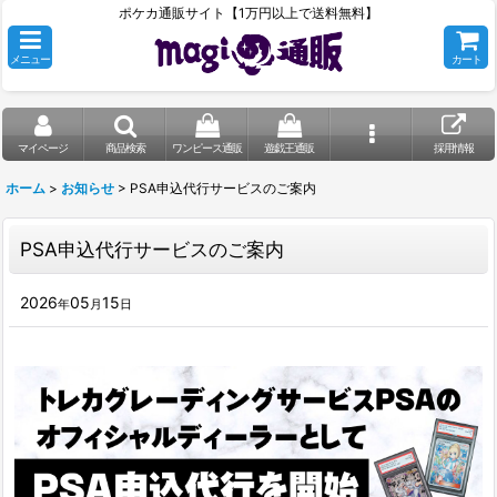
ポケカ通販サイト【1万円以上で送料無料】
メニュー
カート
マイページ
商品検索
ワンピース通販
遊戯王通販
採用情報
ホーム
>
お知らせ
>
PSA申込代行サービスのご案内
PSA申込代行サービスのご案内
2026
05
15
年
月
日