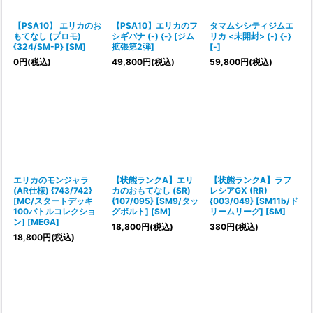
【PSA10】 エリカのお
【PSA10】エリカのフ
タマムシシティジムエ
もてなし (プロモ)
シギバナ (-) {-} [ジム
リカ <未開封> (-) {-}
{324/SM-P} [SM]
拡張第2弾]
[-]
0
円
(税込)
49,800
円
(税込)
59,800
円
(税込)
エリカのモンジャラ
【状態ランクA】エリ
【状態ランクA】ラフ
(AR仕様) {743/742}
カのおもてなし (SR)
レシアGX (RR)
[MC/スタートデッキ
{107/095} [SM9/タッ
{003/049} [SM11b/ド
100バトルコレクショ
グボルト] [SM]
リームリーグ] [SM]
ン] [MEGA]
18,800
円
(税込)
380
円
(税込)
18,800
円
(税込)