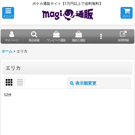
ポケカ通販サイト【1万円以上で送料無料】
メニュー
カート
マイページ
商品検索
ワンピース通販
遊戯王通販
採用情報
ホーム
>
エリカ
エリカ
表示順変更
閉じる
52
件
表示数
:
在庫あり
並び順
: