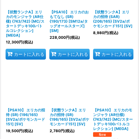
絞り込む
【状態ランクA】エリ
【PSA10】 エリカのお
【状態ランクA】エリ
カのモンジャラ (AR仕
もてなし (SR)
カの招待 (SAR)
様) {743/742} [MC/ス
{190/173} [SM12a/タ
{206/165} [SV2a/ポ
タートデッキ100バト
ッグオールスターズ]
ケモンカード151] [SV]
ルコレクション]
[SM]
8,980
円
(税込)
[MEGA]
228,000
円
(税込)
12,300
円
(税込)
カートに入れる
カートに入れる
カートに入れる
【PSA10】 エリカの招
【状態ランクA】エリ
【PSA10】 エリカのモ
待 (SR) {196/165}
カの招待 (SR)
ンジャラ (AR仕様)
[SV2a/ポケモンカード
{196/165} [SV2a/ポケ
{743/742} [MC/スター
151] [SV]
モンカード151] [SV]
トデッキ100バトルコ
レクション] [MEGA]
19,500
円
(税込)
2,780
円
(税込)