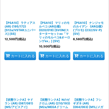
絞り込む
【PSA10】 ラティアス
【PSA10】 マリィのモ
【PSA10】 ナンジャモ
(AR) {195/172}
ルペコ (AR仕様)
のカイデン 《AR仕様》
[S12a/VSTARユニバー
{020/019} [SVOM/ス
(プロモ) {232/SV-P}
ス] [SS]
ターターセットex「マ
[SV]
リィのモルペコ&オーロ
12,500
円
(税込)
6,580
円
(税込)
ンゲex」] [SV]
10,500
円
(税込)
カートに入れる
カートに入れる
カートに入れる
【状態ランクA】ヤド
【状態ランクA】Nのゼ
【状態ランクA】フシ
ラン (AR) {087/081}
クロム (AR) {210/193}
ギダネ (AR)
[M5/アビスアイ]
[M2a/MEGAドリーム
{064/063} [M1L/メガ