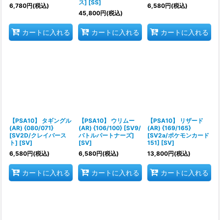
ス] [SS]
6,780
円
(税込)
6,580
円
(税込)
45,800
円
(税込)
カートに入れる
カートに入れる
カートに入れる
【PSA10】 タギングル
【PSA10】 ウリムー
【PSA10】 リザード
(AR) {080/071}
(AR) {106/100} [SV9/
(AR) {169/165}
[SV2D/クレイバース
バトルパートナーズ]
[SV2a/ポケモンカード
ト] [SV]
[SV]
151] [SV]
6,580
円
(税込)
6,580
円
(税込)
13,800
円
(税込)
カートに入れる
カートに入れる
カートに入れる