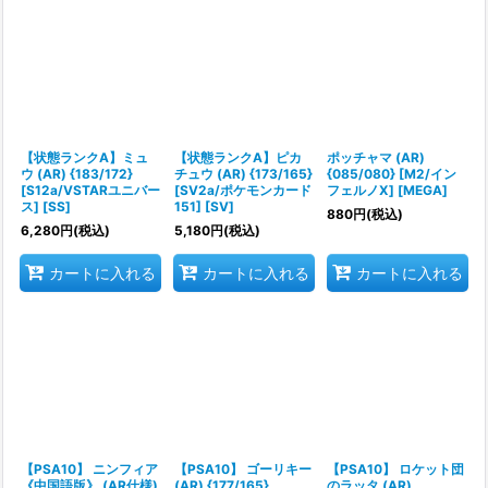
【状態ランクA】ミュ
【状態ランクA】ピカ
ポッチャマ (AR)
ウ (AR) {183/172}
チュウ (AR) {173/165}
{085/080} [M2/イン
[S12a/VSTARユニバー
[SV2a/ポケモンカード
フェルノX] [MEGA]
ス] [SS]
151] [SV]
880
円
(税込)
6,280
円
(税込)
5,180
円
(税込)
カートに入れる
カートに入れる
カートに入れる
【PSA10】 ニンフィア
【PSA10】 ゴーリキー
【PSA10】 ロケット団
《中国語版》 (AR仕様)
(AR) {177/165}
のラッタ (AR)