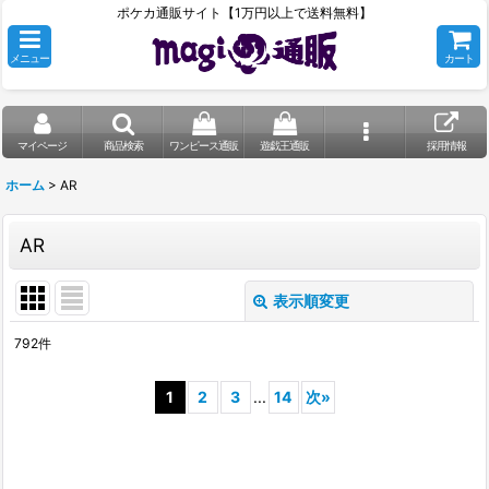
ポケカ通販サイト【1万円以上で送料無料】
メニュー
カート
マイページ
商品検索
ワンピース通販
遊戯王通販
採用情報
ホーム
>
AR
AR
表示順変更
閉じる
792
件
表示数
:
1
2
3
...
14
次
»
在庫あり
並び順
: