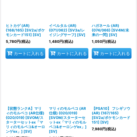
ヒトカゲ (AR)
イベルタル (AR)
ハガネール (AR)
{168/165} [SV2a/ポケ
{071/062} [SV3a/レ
{074/066} [SV4M/未
モンカード151] [SV]
イジングサーフ] [SV]
来の一閃] [SV]
5,780
円
(税込)
1,480
円
(税込)
1,050
円
(税込)
カートに入れる
カートに入れる
カートに入れる
【状態ランクA】マリ
マリィのモルペコ (AR
【PSA10】 フシギソウ
ィのモルペコ (AR仕様)
仕様) {020/019}
(AR) {167/165}
{020/019} [SVOM/ス
[SVOM/スターターセ
[SV2a/ポケモンカード
ターターセットex「マ
ットex「マリィのモル
151] [SV]
リィのモルペコ&オーロ
ペコ&オーロンゲex」]
7,980
円
(税込)
ンゲex」] [SV]
[SV]