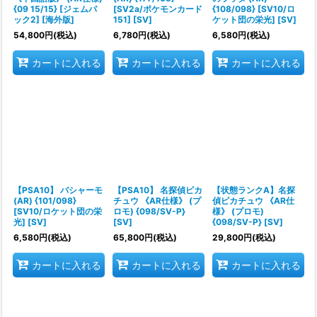
{09 15/15} [ジェムパ
[SV2a/ポケモンカード
{108/098} [SV10/ロ
ック2] [海外版]
151] [SV]
ケット団の栄光] [SV]
54,800
円
(税込)
6,780
円
(税込)
6,580
円
(税込)
カートに入れる
カートに入れる
カートに入れる
【PSA10】 バシャーモ
【PSA10】 名探偵ピカ
【状態ランクA】名探
(AR) {101/098}
チュウ 《AR仕様》 (プ
偵ピカチュウ 《AR仕
[SV10/ロケット団の栄
ロモ) {098/SV-P}
様》 (プロモ)
光] [SV]
[SV]
{098/SV-P} [SV]
6,580
円
(税込)
65,800
円
(税込)
29,800
円
(税込)
カートに入れる
カートに入れる
カートに入れる