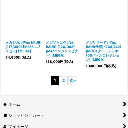
メガジガルデex (MUR)
メガゲッコウガex
メガリザードンYex
{117/080} [M3/ムニキ
(MUR) {120/083}
(MUR仕様) {766/742}
スゼロ] [MEGA]
[M4/ニンジャスピナ
[MC/スタートデッキ
ー] [MEGA]
100バトルコレクショ
34,800
円
(税込)
ン] [MEGA]
138,000
円
(税込)
1,480,000
円
(税込)
1
2
次
»
ホーム
ショッピングカート
マイページ