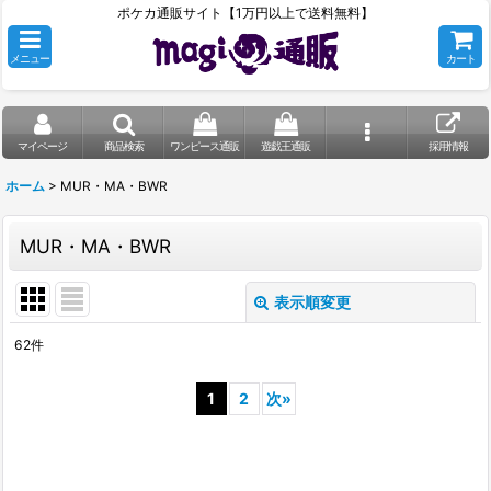
ポケカ通販サイト【1万円以上で送料無料】
メニュー
カート
マイページ
商品検索
ワンピース通販
遊戯王通販
採用情報
ホーム
>
MUR・MA・BWR
MUR・MA・BWR
表示順変更
閉じる
62
件
表示数
:
1
2
次
»
在庫あり
並び順
: