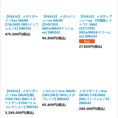
【PSA10】 メガリザー
【PSA10】 メガカイリ
【PSA10】 メガディア
ドンXex (MUR)
ューex (MUR)
ンシーex 《中国語レリ
{116/080} [M2/インフ
{250/193}
ーフ》 (MA)
ェルノX] [MEGA]
[M2a/MEGAドリーム
{227/193}
ex] [MEGA]
[M2a/MEGAドリーム
475,000
円
(税込)
ex] [MEGA]
85,800
円
(税込)
27,800
円
(税込)
【PSA10】 メガリザー
メガルカリオex (MUR)
メガリザードンXex
ドンYex (MUR仕様)
{092/063} [M1L/メガ
(MUR) {116/080}
{766/742} [MC/スタ
ブレイブ] [MEGA]
[M2/インフェルノX]
ートデッキ100バトル
[MEGA]
65,800
円
(税込)
コレクション] [MEGA]
285,000
円
(税込)
3,280,000
円
(税込)