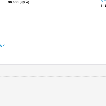
リー
36,500
円
(税込)
11,
GAド