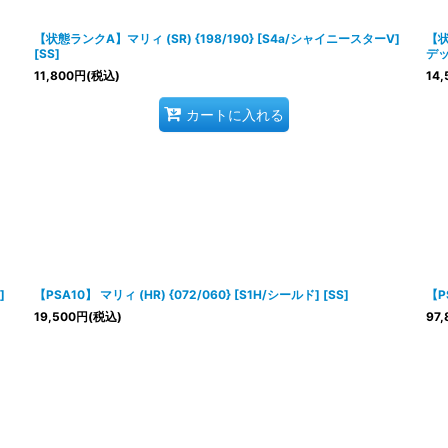
絞り込む
【状態ランクA】マリィ (SR) {198/190} [S4a/シャイニースターV]
【状
[SS]
デッ
11,800
円
(税込)
14,
カートに入れる
]
【PSA10】 マリィ (HR) {072/060} [S1H/シールド] [SS]
【P
19,500
円
(税込)
97,