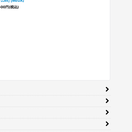
ムex] [MEGA]
500
円
(税込)