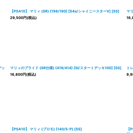
【PSA10】 マリィ (SR) {198/190} [S4a/シャイニースターV] [SS]
マリ
29,500
円
(税込)
16,
デッ
マリィのプライド (SR仕様) {419/414} [SI/スタートデッキ100] [SS]
トレ
16,800
円
(税込)
9,9
【PSA10】 マリィ (プロモ) {140/S-P} [SS]
【P