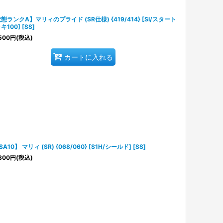
態ランクA】マリィのプライド (SR仕様) {419/414} [SI/スタート
キ100] [SS]
500
円
(税込)
カートに入れる
SA10】 マリィ (SR) {068/060} [S1H/シールド] [SS]
800
円
(税込)