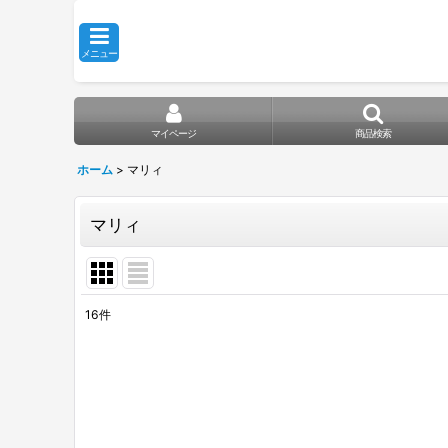
メニュー
マイページ
商品検索
ホーム
>
マリィ
マリィ
16
件
表示数
:
在庫あり
並び順
: