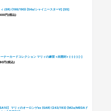
ィ (SR) {198/190} [S4a/シャイニースターV] [SS]
800
円
(税込)
ーナーカードコレクション マリィの練習 <未開封> (-) {-} [-]
80
円
(税込)
SA10】 マリィのオーロンゲex (SAR) {243/193} [M2a/MEGAド