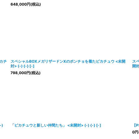
648,000
円
(税込)
ピカチ
スペシャルBOXメガリザードンXのポンチョを着たピカチュウ <未開
スペ
封> (-) {-} [-]
開封>
798,000
円
(税込)
)
「ピカチュウと新しい仲間たち」 <未開封> (-) {-} [-]
【P
0
円