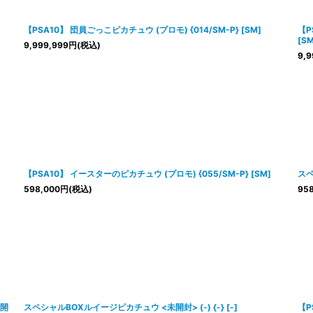
【PSA10】 団員ごっこピカチュウ (プロモ) {014/SM-P} [SM]
【P
[SM
9,999,999
円
(税込)
9,9
【PSA10】 イースターのピカチュウ (プロモ) {055/SM-P} [SM]
スペ
598,000
円
(税込)
958
未開
スペシャルBOXルイージピカチュウ <未開封> (-) {-} [-]
【P