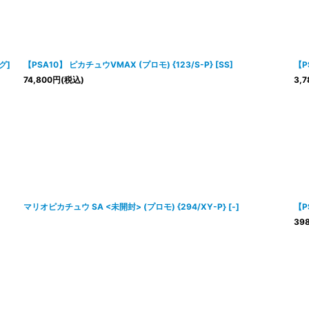
絞り込む
グ]
【PSA10】 ピカチュウVMAX (プロモ) {123/S-P} [SS]
【P
74,800
円
(税込)
3,7
マリオピカチュウ SA <未開封> (プロモ) {294/XY-P} [-]
【P
398