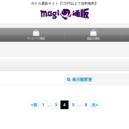
ポケカ通販サイト【1万円以上で送料無料】
ワンピース通販
遊戯王通販
表示順変更
«
前
1
...
3
4
5
...
8
次
»