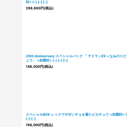
封> (-) {-} [-]
298,800
円
(税込)
20th Anniversary スペシャルパック 「 ヤドランEX＋なみのり
ュウ」 <未開封> (-) {-} [-]
148,000
円
(税込)
スペシャルBOX レックウザポンチョを着たピカチュウ <未開封> (-
{-} [-]
748,000
円
(税込)