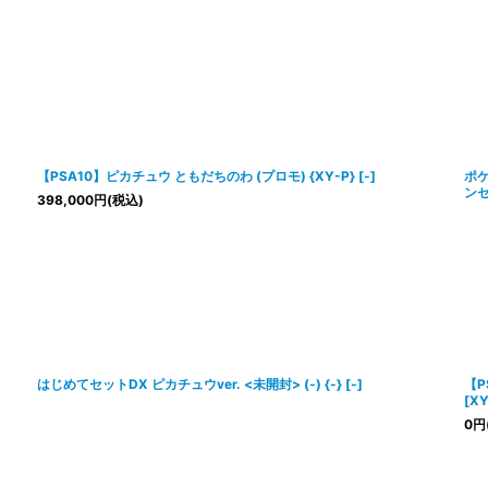
【PSA10】ピカチュウ ともだちのわ (プロモ) {XY-P} [-]
ポケ
ンセ
398,000
円
(税込)
はじめてセットDX ピカチュウver. <未開封> (-) {-} [-]
【P
[XY
0
円