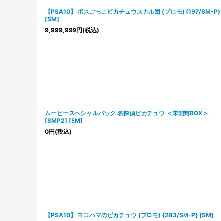
【PSA10】 ボスごっこピカチュウスカル団 (プロモ) {197/SM-P}
[SM]
9,999,999
円
(税込)
ムービースペシャルパック 名探偵ピカチュウ ＜未開封BOX＞
[SMP2] [SM]
0
円
(税込)
【PSA10】 ヨコハマのピカチュウ (プロモ) {283/SM-P} [SM]