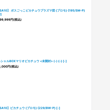
SA10】 ボスごっこピカチュウプラズマ団 (プロモ) {195/SM-P}
]
99,999
円
(税込)
シャルBOXマリオピカチュウ <未開封> (-) {-} [-]
,000
円
(税込)
SA10】ピカチュウ (プロモ) {229/BW-P} [-]