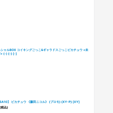
シャルBOX コイキングごっこ&ギャラドスごっこピカチュウ <未
 (-) {-} [-]
SA10】 ピカチュウ 《藤田ニコル》 (プロモ) {XY-P} [XY]
(税込)