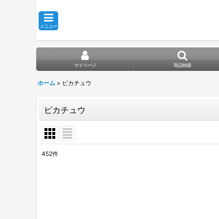
メニュー
マイページ
商品検索
ホーム
>
ピカチュウ
ピカチュウ
452
件
表示数
:
在庫あり
並び順
: