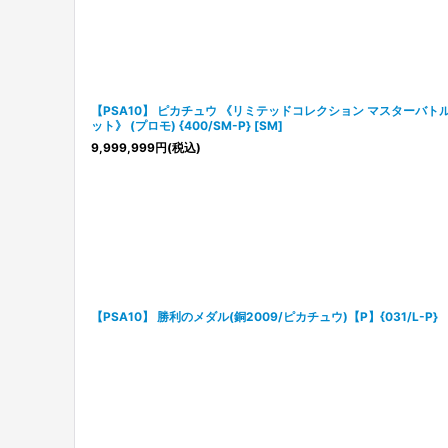
【PSA10】 ピカチュウ 《リミテッドコレクション マスターバト
ット》 (プロモ) {400/SM-P} [SM]
9,999,999
円
(税込)
【PSA10】 勝利のメダル(銅2009/ピカチュウ)【P】{031/L-P}