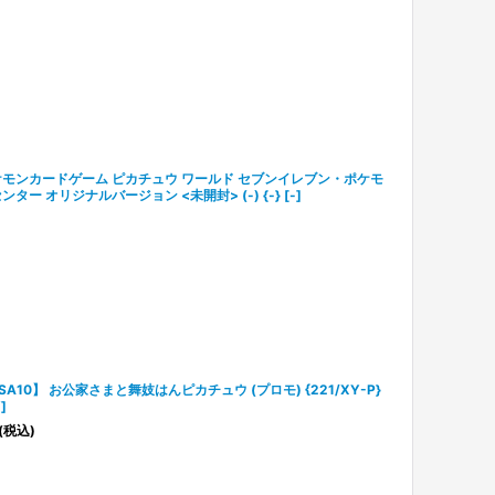
モンカードゲーム ピカチュウ ワールド セブンイレブン・ポケモ
ンター オリジナルバージョン <未開封> (-) {-} [-]
SA10】 お公家さまと舞妓はんピカチュウ (プロモ) {221/XY-P}
]
(税込)