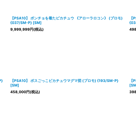
【PSA10】 ポンチョを着たピカチュウ 《アローラロコン》 (プロモ)
【P
{037/SM-P} [SM]
{03
9,999,999
円
(税込)
498
}
【PSA10】 ボスごっこピカチュウマグマ団 (プロモ) {193/SM-P}
【P
[SM]
[SM
458,000
円
(税込)
398