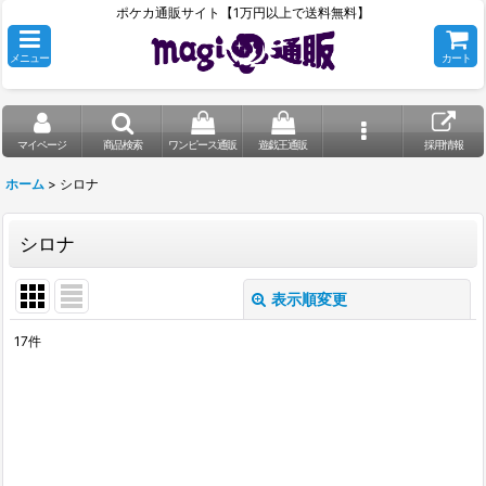
ポケカ通販サイト【1万円以上で送料無料】
メニュー
カート
マイページ
商品検索
ワンピース通販
遊戯王通販
採用情報
ホーム
>
シロナ
シロナ
表示順変更
閉じる
17
件
表示数
:
在庫あり
並び順
: