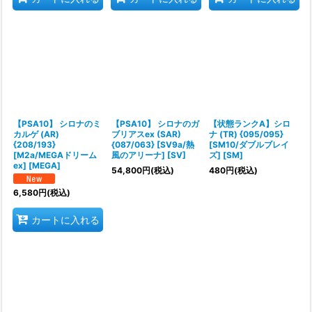
【PSA10】 シロナのミ
【PSA10】 シロナのガ
【状態ランクA】シロ
カルゲ (AR)
ブリアスex (SAR)
ナ (TR) {095/095}
{208/193}
{087/063} [SV9a/熱
[SM10/ダブルブレイ
[M2a/MEGAドリーム
風のアリーナ] [SV]
ズ] [SM]
ex] [MEGA]
54,800
円
(税込)
480
円
(税込)
6,580
円
(税込)
カートに入れる