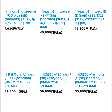
【PSA10】 シロナのガ
【PSA10】 シロナ&カ
【PSA10】 シロナの覇
ブリアスex (SR)
トレア (SR)
気 (SAR) {239/172}
{080/063} [SV9a/熱
{106/095} [SM12/オ
[S12a/VSTARユニバー
風のアリーナ] [SV]
ルタージェネシス]
ス] [SS]
[SM]
7,980
円
(税込)
19,800
円
(税込)
40,800
円
(税込)
【状態ランクA】シロ
【状態ランクB】シロナ
【状態ランクA】シロ
ナ (SR) {070/066}
(SR) {070/066}
ナ (SR) {153/150}
[SM5M/ウルトラムー
[SM5M/ウルトラムー
[SM8b/GXウルトラシ
ン] [SM]
ン] [SM]
ャイニー] [SM]
89,800
円
(税込)
59,800
円
(税込)
35,800
円
(税込)