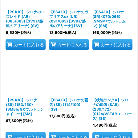
絞り込む
【PSA10】 シロナのロ
【PSA10】 シロナのガ
【PSA10】 シロナ
ズレイド (AR)
ブリアスex (UR)
(SR) {070/066}
{065/063} [SV9a/熱
{091/063} [SV9a/熱
[SM5M/ウルトラムー
風のアリーナ] [SV]
風のアリーナ] [SV]
ン] [SM]
9,580
円
(税込)
18,500
円
(税込)
168,000
円
(税込)
カートに入れる
カートに入れる
カートに入れる
【PSA10】 シロナ
【PSA10】 シロナの覇
【状態ランクA】シロ
(SR) {153/150}
気 (SR) {114/100}
ナの覇気 (SAR)
[SM8b/GXウルトラシ
[S9]
{239/172}
ャイニー] [SM]
[S12a/VSTARユニバー
17,800
円
(税込)
ス] [SS]
67,800
円
(税込)
4,480
円
(税込)
カートに入れる
カートに入れる
カートに入れる