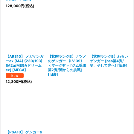
128,000
円
(税込)
【ARS10】 メガゲンガ
【状態ランクB】ナツメ
【状態ランクB】わるい
ーex (MA) {230/193}
のゲンガー 《LV.39》
ゲンガー [neo第4弾/
[M2a/MEGAドリーム
＜マーク有＞ [ジム拡張
闇、そして光へ] [旧裏]
ex] [MEGA]
第2弾/闇からの挑戦]
[旧裏]
12,800
円
(税込)
【PSA10】 ゲンガー&