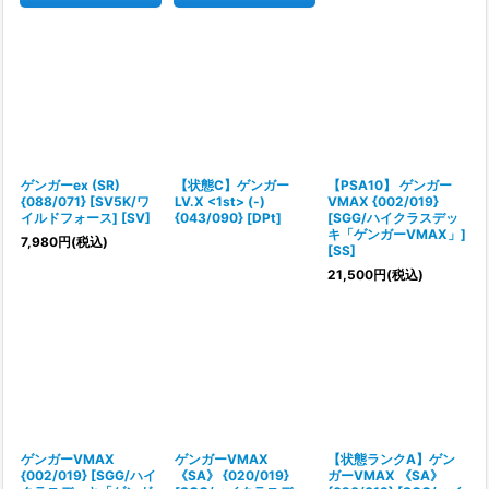
ゲンガーex (SR)
【状態C】ゲンガー
【PSA10】 ゲンガー
{088/071} [SV5K/ワ
LV.X <1st> (-)
VMAX {002/019}
イルドフォース] [SV]
{043/090} [DPt]
[SGG/ハイクラスデッ
キ「ゲンガーVMAX」]
7,980
円
(税込)
[SS]
21,500
円
(税込)
ゲンガーVMAX
ゲンガーVMAX
【状態ランクA】ゲン
{002/019} [SGG/ハイ
《SA》 {020/019}
ガーVMAX 《SA》