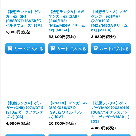
絞り込む
【状態ランクA】ゲン
【状態ランクA】メガ
【状態ランクA】メガ
ガーex (SR)
ゲンガーex (SAR)
ゲンガーex (MA)
{088/071} [SV5K/ワ
{240/193}
{230/193}
イルドフォース] [SV]
[M2a/MEGAドリーム
[M2a/MEGAドリーム
ex] [MEGA]
ex] [MEGA]
5,380
円
(税込)
53,800
円
(税込)
3,680
円
(税込)
カートに入れる
カートに入れる
カートに入れる
【状態ランクA】ゲン
【PSA10】 ゲンガーex
【状態ランクA】ゲン
ガー (CHR) {074/071}
(SR) {088/071}
ガーVMAX {002/019}
[S10a/ダークファンタ
[SV5K/ワイルドフォー
[SGG/ハイクラスデッ
ズマ] [SS]
ス] [SV]
キ「ゲンガーVMAX」]
[SS]
4,980
円
(税込)
20,800
円
(税込)
4,480
円
(税込)