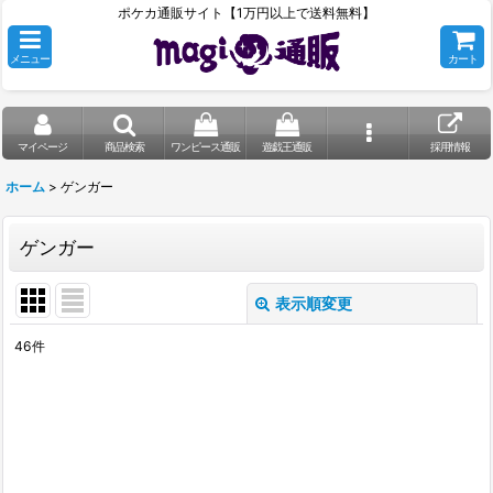
ポケカ通販サイト【1万円以上で送料無料】
メニュー
カート
マイページ
商品検索
ワンピース通販
遊戯王通販
採用情報
ホーム
>
ゲンガー
ゲンガー
表示順変更
閉じる
46
件
表示数
:
在庫あり
並び順
: