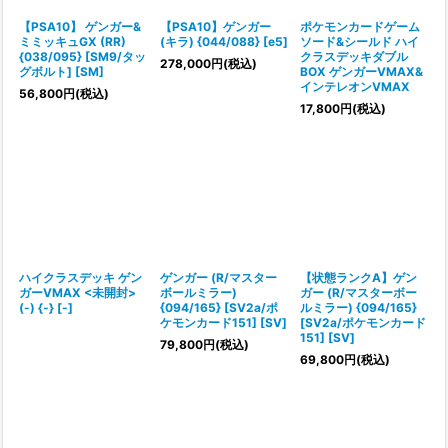
【PSA10】 ゲンガー&
【PSA10】ゲンガー
ポケモンカードゲーム
ミミッキュGX (RR)
(キラ) {044/088} [e5]
ソード&シールド ハイ
{038/095} [SM9/タッ
クラスデッキダブル
278,000
円
(税込)
グボルト] [SM]
BOX ゲンガーVMAX&
インテレオンVMAX
56,800
円
(税込)
17,800
円
(税込)
ハイクラスデッキ ゲン
ゲンガー (R/マスター
【状態ランクA】ゲン
ガーVMAX <未開封>
ボールミラー)
ガー (R/マスターボー
(-) {-} [-]
{094/165} [SV2a/ポ
ルミラー) {094/165}
ケモンカード151] [SV]
[SV2a/ポケモンカード
151] [SV]
79,800
円
(税込)
69,800
円
(税込)